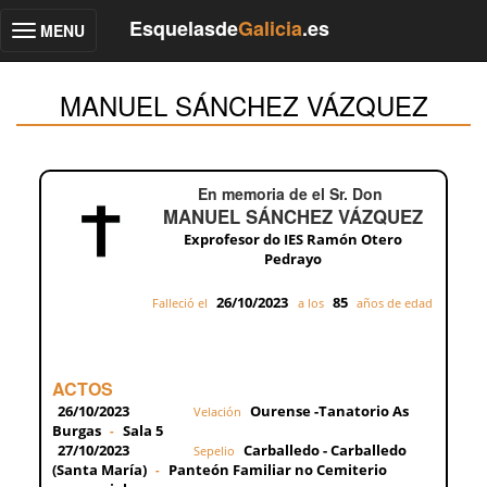
Esquelasde
Galicia
.es
MENU
Toggle
navigation
MANUEL SÁNCHEZ VÁZQUEZ
En memoria de el Sr. Don
MANUEL SÁNCHEZ VÁZQUEZ
Exprofesor do IES Ramón Otero
Pedrayo
26/10/2023
85
Falleció el
a los
años de edad
ACTOS
26/10/2023
Ourense -Tanatorio As
Velación
Burgas
Sala 5
-
27/10/2023
Carballedo - Carballedo
Sepelio
(Santa María)
Panteón Familiar no Cemiterio
-