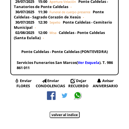
29/07/2025
15:00
Ponte Caldelas -
Apertura Velación
Tanatorios de Ponte Caldelas
-
30/07/2025
11:30
Ponte
Funeral de cuerpo presente
Caldelas - Sagrado Corazón de Xesús
-
30/07/2025
12:30
Ponte Caldelas - Cemiterio
Sepelio
Municipal
-
02/08/2025
12:00
Caldelas - Ponte Caldelas
Misa
(Santa Eulalia)
-
Ponte Caldelas - Ponte Caldelas (PONTEVEDRA)
Servicios Funerarios San Marcos(
Ver Esquela
). T. 986
861 011
Enviar
Enviar
Dejar
Avisar
FLORES
CONDOLENCIAS
RECUERDO
ANIVERSARIO