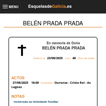
Esquelasde
Galicia
.es
MENU
Toggle
navigation
BELÉN PRADA PRADA
En memoria de Doña
BELÉN PRADA PRADA
23/08/2025
48
Falleció el
a los
años de edad
ACTOS
27/08/2025
18:00
Ourense - Cristo Rei - As
Funerales
Lagoas
-
NOTAS
Incinerada na Intimidade Familiar