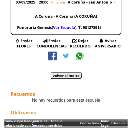
03/09/2025
20:00
A Coruña - San Antonio
Funerales
-
A Coruña - A Coruña (A CORUÑA)
Funeraria Génesis(
Ver Esquela
). T. 981273914
Enviar
Enviar
Dejar
Avisar
FLORES
CONDOLENCIAS
RECUERDO
ANIVERSARIO
Recuerdos
No hay recuerdos para esta esquela
Obituarios
www.esquelasdegalicia.es Todo lo
Aviso
Contactenos
Privacidad
relacionado con Decesos y servicios
Legal