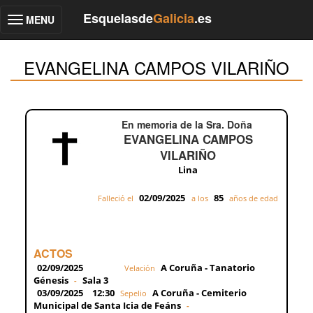
Esquelasde
Galicia
.es
MENU
Toggle
navigation
EVANGELINA CAMPOS VILARIÑO
En memoria de la Sra. Doña
EVANGELINA CAMPOS
VILARIÑO
Lina
02/09/2025
85
Falleció el
a los
años de edad
ACTOS
02/09/2025
A Coruña - Tanatorio
Velación
Génesis
Sala 3
-
03/09/2025
12:30
A Coruña - Cemiterio
Sepelio
Municipal de Santa Icia de Feáns
-