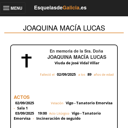
Esquelasde
Galicia
.es
MENU
Toggle
navigation
JOAQUINA MACÍA LUCAS
En memoria de la Sra. Doña
JOAQUINA MACÍA LUCAS
Viuda de José Vidal Villar
02/09/2025
89
Falleció el
a los
años de edad
ACTOS
02/09/2025
Vigo - Tanatorio Emorvisa
Velación
Sala 1
-
03/09/2025
19:00
Vigo - Tanatorio
Acto Litúrgico
Emorvisa
Incineración de seguido
-