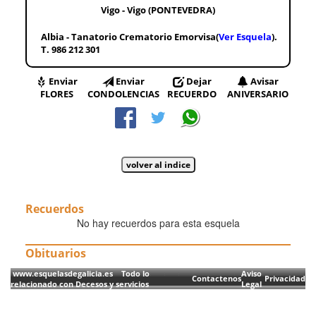
Vigo - Vigo (PONTEVEDRA)
Albia - Tanatorio Crematorio Emorvisa(
Ver Esquela
).
T. 986 212 301
Enviar
Enviar
Dejar
Avisar
FLORES
CONDOLENCIAS
RECUERDO
ANIVERSARIO
Recuerdos
No hay recuerdos para esta esquela
Obituarios
www.esquelasdegalicia.es Todo lo
Aviso
Contactenos
Privacidad
relacionado con Decesos y servicios
Legal