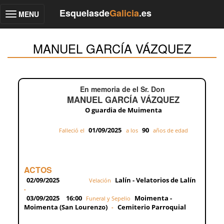
Esquelasde
Galicia
.es
MENU
Toggle
navigation
MANUEL GARCÍA VÁZQUEZ
En memoria de el Sr. Don
MANUEL GARCÍA VÁZQUEZ
O guardia de Muimenta
01/09/2025
90
Falleció el
a los
años de edad
ACTOS
02/09/2025
Lalín - Velatorios de Lalín
Velación
-
03/09/2025
16:00
Moimenta -
Funeral y Sepelio
Moimenta (San Lourenzo)
Cemiterio Parroquial
-