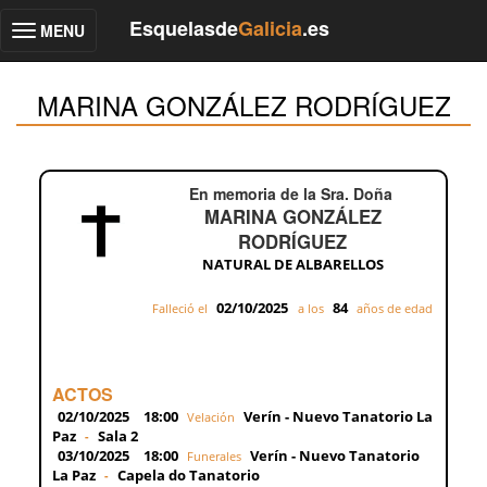
Esquelasde
Galicia
.es
MENU
Toggle
navigation
MARINA GONZÁLEZ RODRÍGUEZ
En memoria de la Sra. Doña
MARINA GONZÁLEZ
RODRÍGUEZ
NATURAL DE ALBARELLOS
02/10/2025
84
Falleció el
a los
años de edad
ACTOS
02/10/2025
18:00
Verín - Nuevo Tanatorio La
Velación
Paz
Sala 2
-
03/10/2025
18:00
Verín - Nuevo Tanatorio
Funerales
La Paz
Capela do Tanatorio
-