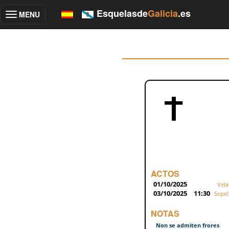
Esquelasde
Galicia
.es
MENU
Toggle
navigation
ACTOS
01/10/2025
Vela
03/10/2025
11:30
Sepel
NOTAS
Non se admiten frores