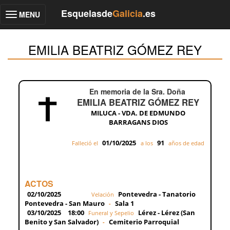
Esquelasde
Galicia
.es
MENU
Toggle
navigation
EMILIA BEATRIZ GÓMEZ REY
En memoria de la Sra. Doña
EMILIA BEATRIZ GÓMEZ REY
MILUCA - VDA. DE EDMUNDO
BARRAGANS DIOS
01/10/2025
91
Falleció el
a los
años de edad
ACTOS
02/10/2025
Pontevedra - Tanatorio
Velación
Pontevedra - San Mauro
Sala 1
-
03/10/2025
18:00
Lérez - Lérez (San
Funeral y Sepelio
Benito y San Salvador)
Cemiterio Parroquial
-