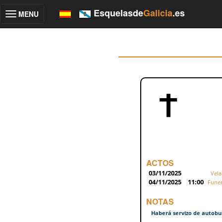
Esquelasde
Galicia
.es
MENU
Toggle
navigation
ACTOS
03/11/2025
Vela
04/11/2025
11:00
Funer
NOTAS
Haberá servizo de autobu