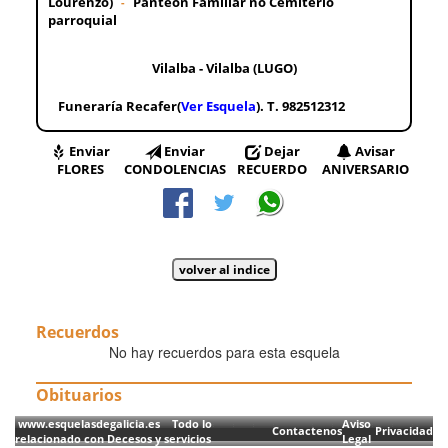
Lourenzo)
Panteón Familiar no Cemiterio
-
parroquial
Vilalba - Vilalba (LUGO)
Funeraría Recafer(
Ver Esquela
). T. 982512312
Enviar
Enviar
Dejar
Avisar
FLORES
CONDOLENCIAS
RECUERDO
ANIVERSARIO
Recuerdos
No hay recuerdos para esta esquela
Obituarios
www.esquelasdegalicia.es Todo lo
Aviso
Contactenos
Privacidad
relacionado con Decesos y servicios
Legal