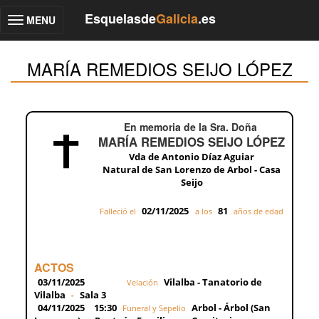
Esquelasde
Galicia
.es
MENU
Toggle
navigation
MARÍA REMEDIOS SEIJO LÓPEZ
En memoria de la Sra. Doña
MARÍA REMEDIOS SEIJO LÓPEZ
Vda de Antonio Díaz Aguiar
Natural de San Lorenzo de Arbol - Casa
Seijo
02/11/2025
81
Falleció el
a los
años de edad
ACTOS
03/11/2025
Vilalba - Tanatorio de
Velación
Vilalba
Sala 3
-
04/11/2025
15:30
Arbol - Árbol (San
Funeral y Sepelio