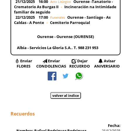
21/12/2025
16:00
Ourense -Tanatorio -
Acto Litúrgico
Crematorio As Burgas II
Incineración na Intimidade
-
familiar de seguido
22/12/2025
17:00
Ourense - Santiago - As
Funerales
Caldas - A Ponte
Cemiterio Parroquial
-
Ourense - Ourense (OURENSE)
Albia - Servicios La Gloria S.A.. T. 988 231 953
Enviar
Enviar
Dejar
Avisar
FLORES
CONDOLENCIAS
RECUERDO
ANIVERSARIO
Recuerdos
Fecha:
Nombre: Rafael Rodríguez Rodríguez
21/12/2025