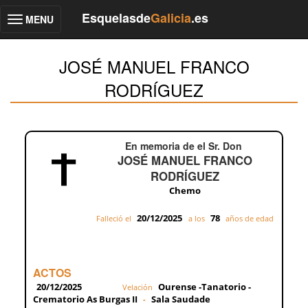
Esquelasde
Galicia
.es
MENU
Toggle
navigation
JOSÉ MANUEL FRANCO
RODRÍGUEZ
En memoria de el Sr. Don
JOSÉ MANUEL FRANCO
RODRÍGUEZ
Chemo
20/12/2025
78
Falleció el
a los
años de edad
ACTOS
20/12/2025
Ourense -Tanatorio -
Velación
Crematorio As Burgas II
Sala Saudade
-