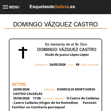
Esquelasde
Galicia
.es
MENU
Toggle
navigation
DOMINGO VÁZQUEZ CASTRO
En memoria de el Sr. Don
DOMINGO VÁZQUEZ CASTRO
Viudo de Juana López López
24/05/2026
89
Falleció el
a los
años de edad
ACTOS
24/05/2026
DOMICILIO MORTUORIO
Velación
-
CASTRO CALDELAS
25/05/2026
17:00
O Castro de Caldelas
Funeral y Sepelio
- Castro Caldelas (Virgen de los Remedios)
Panteón
-
Familiar no Cemiterio parroquial