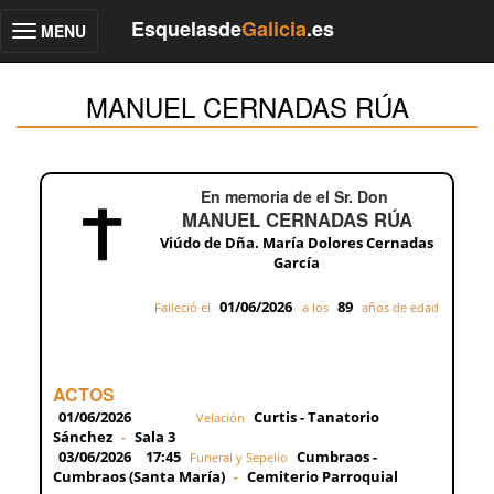
Esquelasde
Galicia
.es
MENU
Toggle
navigation
MANUEL CERNADAS RÚA
En memoria de el Sr. Don
MANUEL CERNADAS RÚA
Viúdo de Dña. María Dolores Cernadas
García
01/06/2026
89
Falleció el
a los
años de edad
ACTOS
01/06/2026
Curtis - Tanatorio
Velación
Sánchez
Sala 3
-
03/06/2026
17:45
Cumbraos -
Funeral y Sepelio
Cumbraos (Santa María)
Cemiterio Parroquial
-