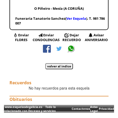
O Piñeiro - Mesía (A CORUÑA)
Funeraria Tanatorio Sanchez(
Ver Esquela
). T. 981 786
007
Enviar
Enviar
Dejar
Avisar
FLORES
CONDOLENCIAS
RECUERDO
ANIVERSARIO
Recuerdos
No hay recuerdos para esta esquela
Obituarios
www.esquelasdegalicia.es Todo lo
Aviso
Contactenos
Privacidad
relacionado con Decesos y servicios
Legal