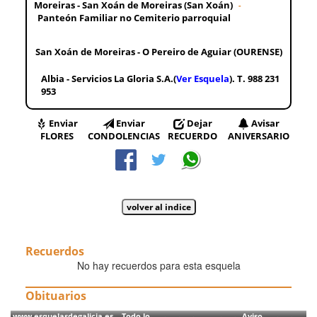
Moreiras - San Xoán de Moreiras (San Xoán)
-
Panteón Familiar no Cemiterio parroquial
San Xoán de Moreiras - O Pereiro de Aguiar (OURENSE)
Albia - Servicios La Gloria S.A.(
Ver Esquela
). T. 988 231
953
Enviar
Enviar
Dejar
Avisar
FLORES
CONDOLENCIAS
RECUERDO
ANIVERSARIO
Recuerdos
No hay recuerdos para esta esquela
Obituarios
www.esquelasdegalicia.es Todo lo
Aviso