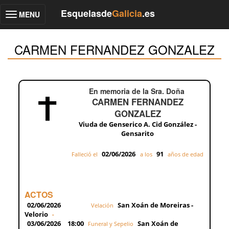
Esquelasde
Galicia
.es
MENU
Toggle
navigation
CARMEN FERNANDEZ GONZALEZ
En memoria de la Sra. Doña
CARMEN FERNANDEZ
GONZALEZ
Viuda de Genserico A. Cid González -
Gensarito
02/06/2026
91
Falleció el
a los
años de edad
ACTOS
02/06/2026
San Xoán de Moreiras -
Velación
Velorio
-
03/06/2026
18:00
San Xoán de
Funeral y Sepelio