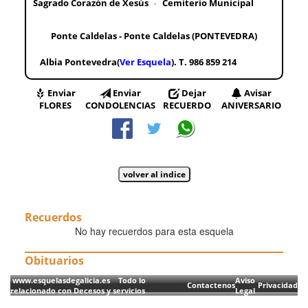
Sagrado Corazón de Xesús
Cemiterio Municipal
-
Ponte Caldelas - Ponte Caldelas (PONTEVEDRA)
Albia Pontevedra(
Ver Esquela
). T. 986 859 214
Enviar
Enviar
Dejar
Avisar
FLORES
CONDOLENCIAS
RECUERDO
ANIVERSARIO
Recuerdos
No hay recuerdos para esta esquela
Obituarios
www.esquelasdegalicia.es Todo lo
Aviso
Contactenos
Privacidad
relacionado con Decesos y servicios
Legal