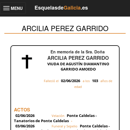
Esquelasde
Galicia
.es
MENU
Toggle
navigation
ARCILIA PEREZ GARRIDO
En memoria de la Sra. Doña
ARCILIA PEREZ GARRIDO
VIUDA DE AGUSTÍN DIAMANTINO
GARRIDO AMOEDO
02/06/2026
103
Falleció el
a los
años de
edad
ACTOS
02/06/2026
Ponte Caldelas -
Velación
Tanatorios de Ponte Caldelas
-
03/06/2026
Ponte Caldelas -
Funeral y Sepelio