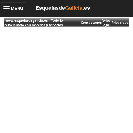
Esquelasde
Galicia
.es
MENU
Toggle
navigation
www.esquelasdegalicia.es Todo lo
Aviso
Contactenos
Privacidad
relacionado con Decesos y servicios
Legal