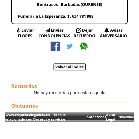
Bentraces - Barbadás (OURENSE)
Funeraria La Esperanza. T. 634 781 988
Enviar
Enviar
Dejar
Avisar
FLORES
CONDOLENCIAS
RECUERDO
ANIVERSARIO
Recuerdos
No hay recuerdos para esta esquela
Obituarios
www.esquelasdegalicia.es Todo lo
Aviso
Contactenos
Privacidad
relacionado con Decesos y servicios
Legal