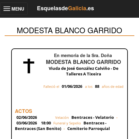
Esquelasde
Galicia
.es
MENU
Toggle
navigation
MODESTA BLANCO GARRIDO
En memoria de la Sra. Doña
MODESTA BLANCO GARRIDO
Viuda de José González Calviño - De
Talleres A Tixeira
01/06/2026
88
Falleció el
a los
años de edad
ACTOS
02/06/2026
Bentraces - Velatorio
Velación
-
03/06/2026
18:00
Bentraces -
Funeral y Sepelio
Bentraces (San Benito)
Cemiterio Parroquial
-