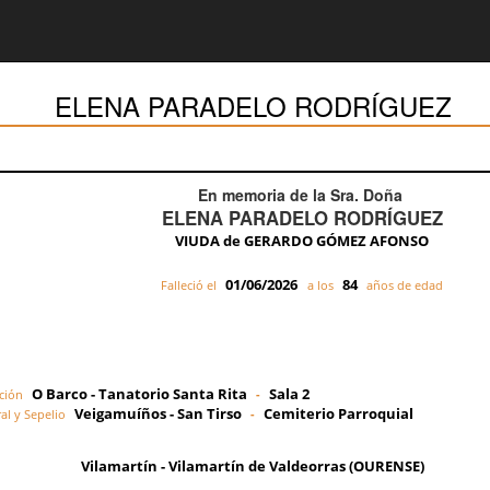
ELENA PARADELO RODRÍGUEZ
En memoria de la Sra. Doña
ELENA PARADELO RODRÍGUEZ
VIUDA de GERARDO GÓMEZ AFONSO
01/06/2026
84
Falleció el
a los
años de edad
O Barco - Tanatorio Santa Rita
Sala 2
ción
-
Veigamuíños - San Tirso
Cemiterio Parroquial
al y Sepelio
-
Vilamartín - Vilamartín de Valdeorras (OURENSE)