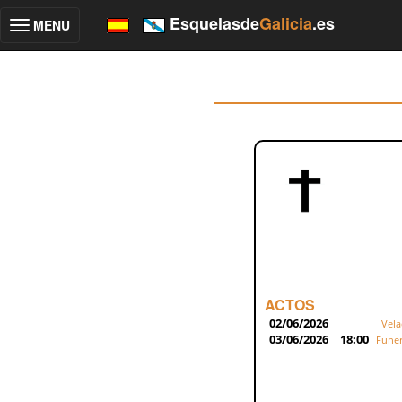
Esquelasde
Galicia
.es
MENU
Toggle
navigation
ACTOS
02/06/2026
Vela
03/06/2026
18:00
Funer