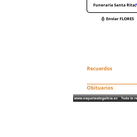
Funeraria Santa Rita(
Enviar FLORES
Recuerdos
Obituarios
www.esquelasdegalicia.es Todo lo re