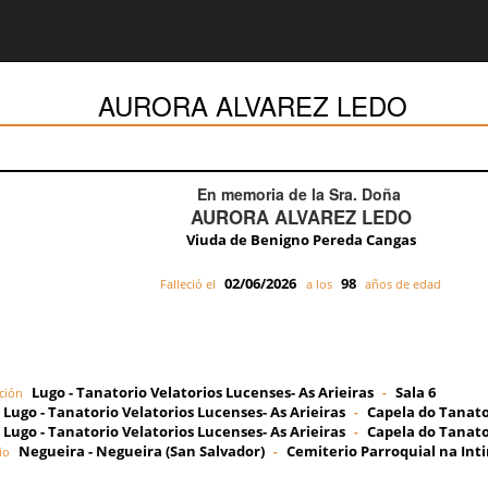
AURORA ALVAREZ LEDO
En memoria de la Sra. Doña
AURORA ALVAREZ LEDO
Viuda de Benigno Pereda Cangas
02/06/2026
98
Falleció el
a los
años de edad
Lugo - Tanatorio Velatorios Lucenses- As Arieiras
Sala 6
ción
-
Lugo - Tanatorio Velatorios Lucenses- As Arieiras
Capela do Tanato
-
Lugo - Tanatorio Velatorios Lucenses- As Arieiras
Capela do Tanato
-
Negueira - Negueira (San Salvador)
Cemiterio Parroquial na Int
io
-