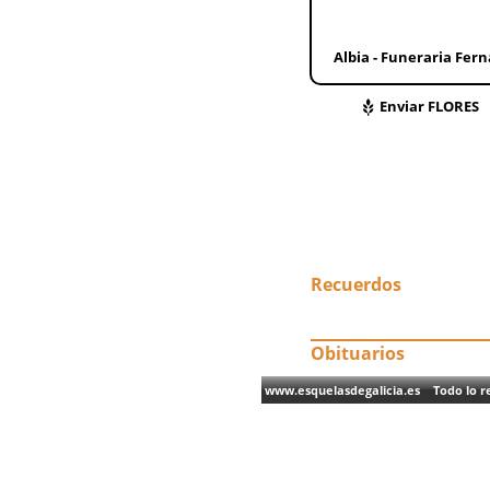
Albia - Funeraria Fer
Enviar FLORES
Recuerdos
Obituarios
www.esquelasdegalicia.es Todo lo re