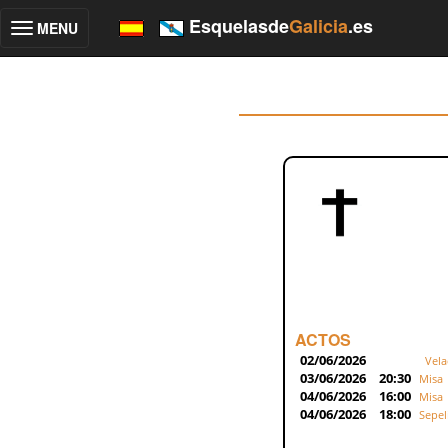
Esquelasde
Galicia
.es
MENU
Toggle
navigation
ACTOS
02/06/2026
Vela
03/06/2026
20:30
Misa
04/06/2026
16:00
Misa
04/06/2026
18:00
Sepel