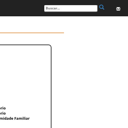
rio
rio
imidade Familiar