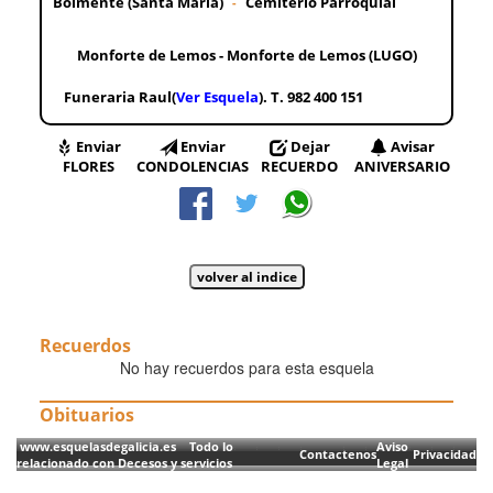
Bolmente (Santa María)
Cemiterio Parroquial
-
Monforte de Lemos - Monforte de Lemos (LUGO)
Funeraria Raul(
Ver Esquela
). T. 982 400 151
Enviar
Enviar
Dejar
Avisar
FLORES
CONDOLENCIAS
RECUERDO
ANIVERSARIO
Recuerdos
No hay recuerdos para esta esquela
Obituarios
www.esquelasdegalicia.es Todo lo
Aviso
Contactenos
Privacidad
relacionado con Decesos y servicios
Legal