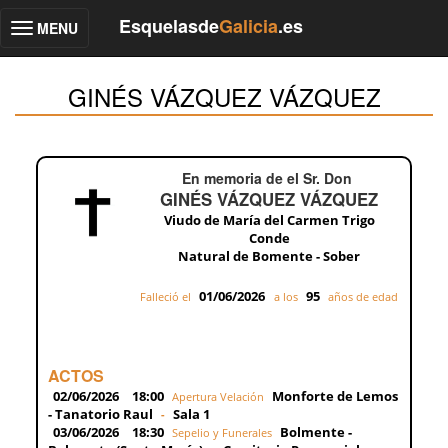
Esquelasde
Galicia
.es
MENU
Toggle
navigation
GINÉS VÁZQUEZ VÁZQUEZ
En memoria de el Sr. Don
GINÉS VÁZQUEZ VÁZQUEZ
Viudo de María del Carmen Trigo
Conde
Natural de Bomente - Sober
01/06/2026
95
Falleció el
a los
años de edad
ACTOS
02/06/2026
18:00
Monforte de Lemos
Apertura Velación
- Tanatorio Raul
Sala 1
-
03/06/2026
18:30
Bolmente -
Sepelio y Funerales