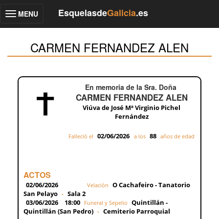
Esquelasde
Galicia
.es
MENU
Toggle
navigation
CARMEN FERNANDEZ ALEN
En memoria de la Sra. Doña
CARMEN FERNANDEZ ALEN
Viúva de José Mª Virginio Pichel
Fernández
02/06/2026
88
Falleció el
a los
años de edad
ACTOS
02/06/2026
O Cachafeiro - Tanatorio
Velación
San Pelayo
Sala 2
-
03/06/2026
18:00
Quintillán -
Funeral y Sepelio
Quintillán (San Pedro)
Cemiterio Parroquial
-