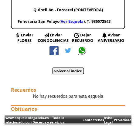
Quintillán - Forcarei (PONTEVEDRA)
Funeraria San Pelayo(
Ver Esquela
). T. 986572843
Enviar
Enviar
Dejar
Avisar
FLORES
CONDOLENCIAS
RECUERDO
ANIVERSARIO
Recuerdos
No hay recuerdos para esta esquela
Obituarios
www.esquelasdegalicia.es Todo lo
Aviso
Contactenos
Privacidad
relacionado con Decesos y servicios
Legal