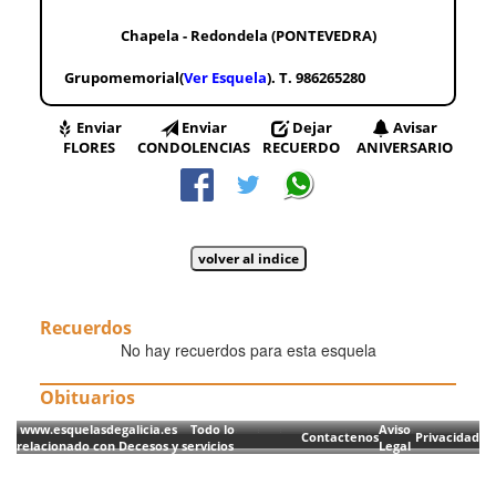
Chapela - Redondela (PONTEVEDRA)
Grupomemorial(
Ver Esquela
). T. 986265280
Enviar
Enviar
Dejar
Avisar
FLORES
CONDOLENCIAS
RECUERDO
ANIVERSARIO
Recuerdos
No hay recuerdos para esta esquela
Obituarios
www.esquelasdegalicia.es Todo lo
Aviso
Contactenos
Privacidad
relacionado con Decesos y servicios
Legal