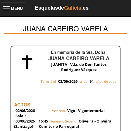
Esquelasde
Galicia
.es
MENU
Toggle
navigation
JUANA CABEIRO VARELA
En memoria de la Sra. Doña
JUANA CABEIRO VARELA
JUANITA - Vda. de Don Santos
Rodríguez Vázquez
02/06/2026
94
Falleció el
a los
años de edad
ACTOS
02/06/2026
Vigo - Vigomemorial
Velación
-
Sala 3
03/06/2026
16:45
Oliveira - Oliveira
Funeral y Sepelio
(Santiago)
Cemiterio Parroquial
-