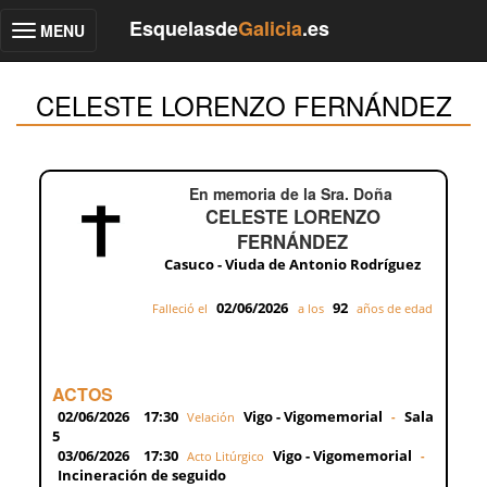
Esquelasde
Galicia
.es
MENU
Toggle
navigation
CELESTE LORENZO FERNÁNDEZ
En memoria de la Sra. Doña
CELESTE LORENZO
FERNÁNDEZ
Casuco - Viuda de Antonio Rodríguez
02/06/2026
92
Falleció el
a los
años de edad
ACTOS
02/06/2026
17:30
Vigo - Vigomemorial
Sala
Velación
-
5
03/06/2026
17:30
Vigo - Vigomemorial
Acto Litúrgico
-
Incineración de seguido