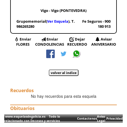
Vigo - Vigo (PONTEVEDRA)
Grupomemorial(
Ver Esquela
). T.
Fe Seguros - 900
986265280
180 913
Enviar
Enviar
Dejar
Avisar
FLORES
CONDOLENCIAS
RECUERDO
ANIVERSARIO
Recuerdos
No hay recuerdos para esta esquela
Obituarios
www.esquelasdegalicia.es Todo lo
Aviso
Contactenos
Privacidad
relacionado con Decesos y servicios
Legal