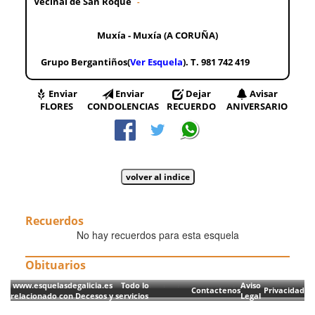
Veciñal de San Roque
-
Muxía - Muxía (A CORUÑA)
Grupo Bergantiños(
Ver Esquela
). T. 981 742 419
Enviar
Enviar
Dejar
Avisar
FLORES
CONDOLENCIAS
RECUERDO
ANIVERSARIO
Recuerdos
No hay recuerdos para esta esquela
Obituarios
www.esquelasdegalicia.es Todo lo
Aviso
Contactenos
Privacidad
relacionado con Decesos y servicios
Legal