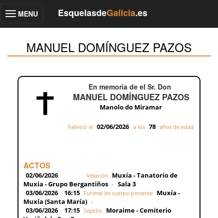
Esquelasde
Galicia
.es
MENU
Toggle
navigation
MANUEL DOMÍNGUEZ PAZOS
En memoria de el Sr. Don
MANUEL DOMÍNGUEZ PAZOS
Manolo do Miramar
02/06/2026
78
Falleció el
a los
años de edad
ACTOS
02/06/2026
Muxía - Tanatorio de
Velación
Muxia - Grupo Bergantiños
Sala 3
-
03/06/2026
16:15
Muxía -
Funeral de cuerpo presente
Muxía (Santa María)
-
03/06/2026
17:15
Moraime - Cemiterio
Sepelio