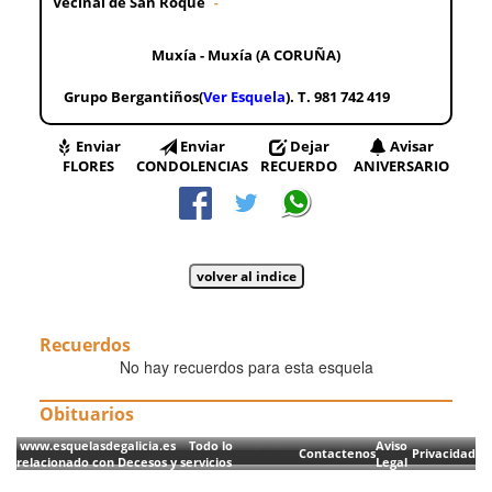
Veciñal de San Roque
-
Muxía - Muxía (A CORUÑA)
Grupo Bergantiños(
Ver Esquela
). T. 981 742 419
Enviar
Enviar
Dejar
Avisar
FLORES
CONDOLENCIAS
RECUERDO
ANIVERSARIO
Recuerdos
No hay recuerdos para esta esquela
Obituarios
www.esquelasdegalicia.es Todo lo
Aviso
Contactenos
Privacidad
relacionado con Decesos y servicios
Legal