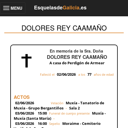
Esquelasde
Galicia
.es
MENU
Toggle
navigation
DOLORES REY CAAMAÑO
En memoria de la Sra. Doña
DOLORES REY CAAMAÑO
A casa do Perdigón de Armear
02/06/2026
77
Falleció el
a los
años de edad
ACTOS
02/06/2026
Muxía - Tanatorio de
Velación
Muxia - Grupo Bergantiños
Sala 2
-
03/06/2026
15:00
Muxía -
Funeral de cuerpo presente
Muxía (Santa María)
-
03/06/2026
16:00
Moraime - Cemiterio
Sepelio