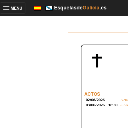
Esquelasde
Galicia
.es
MENU
Toggle
navigation
ACTOS
02/06/2026
Vela
03/06/2026
16:30
Funer