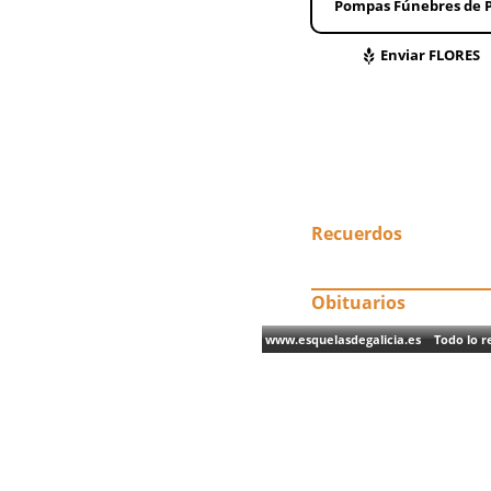
Pompas Fúnebres de 
Enviar FLORES
Recuerdos
Obituarios
www.esquelasdegalicia.es Todo lo re