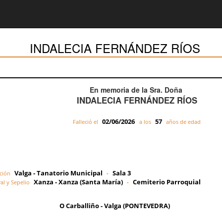
INDALECIA FERNÁNDEZ RÍOS
En memoria de la Sra. Doña
INDALECIA FERNÁNDEZ RÍOS
02/06/2026
57
Falleció el
a los
años de edad
Valga - Tanatorio Municipal
Sala 3
ción
-
Xanza - Xanza (Santa María)
Cemiterio Parroquial
al y Sepelio
-
O Carballiño - Valga (PONTEVEDRA)