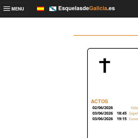
Esquelasde
Galicia
.es
MENU
Toggle
navigation
ACTOS
02/06/2026
Vela
03/06/2026
18:45
Sepel
03/06/2026
19:15
Funer