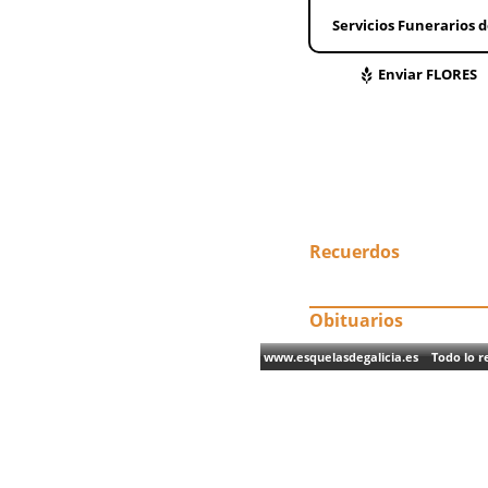
Servicios Funerarios d
Enviar FLORES
Recuerdos
Obituarios
www.esquelasdegalicia.es Todo lo re