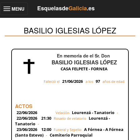
Esquelasde
Galicia
.es
MENU
Toggle
navigation
BASILIO IGLESIAS LÓPEZ
En memoria de el Sr. Don
BASILIO IGLESIAS LÓPEZ
CASA FELPETE - FORNEA
21/06/2026
97
Falleció el
a los
años de edad
ACTOS
22/06/2026
Lourenzá - Tanatorio
Velación
-
22/06/2026
21:30
Lourenzá -
Rosario de velatorio
Tanatorio
-
23/06/2026
12:00
A Fórnea - A Fórnea
Funeral y Sepelio
(Santo Estevo)
Cemiterio Parroquial
-