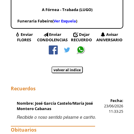
A Fórnea - Trabada (LUGO)
Funeraria Fabeiro(
Ver Esquela
)
Enviar
Enviar
Dejar
Avisar
FLORES
CONDOLENCIAS
RECUERDO
ANIVERSARIO
Recuerdos
Fecha:
Nombre: José García Castelo/María José
23/06/2026
Montero Cabanas
11:33:25
Recibide o noso sentido pésame e cariño.
Obituarios