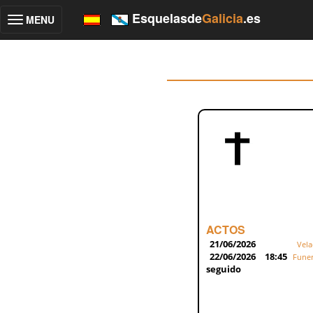
Esquelasde
Galicia
.es
MENU
Toggle
navigation
ACTOS
21/06/2026
Vela
22/06/2026
18:45
Funer
seguido