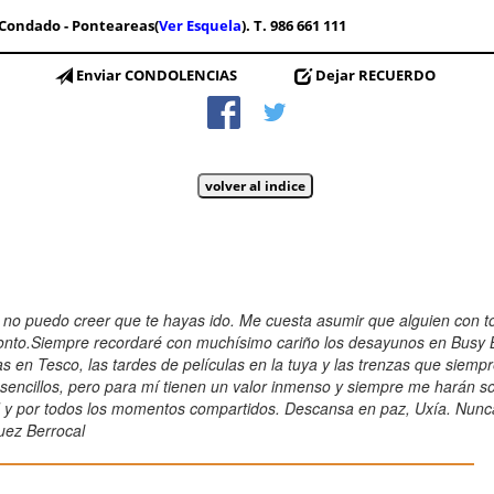
Condado - Ponteareas(
Ver Esquela
). T. 986 661 111
Enviar CONDOLENCIAS
Dejar RECUERDO
no puedo creer que te hayas ido. Me cuesta asumir que alguien con to
nto.Siempre recordaré con muchísimo cariño los desayunos en Busy B
s en Tesco, las tardes de películas en la tuya y las trenzas que siemp
sencillos, pero para mí tienen un valor inmenso y siempre me harán son
d y por todos los momentos compartidos. Descansa en paz, Uxía. Nunca
guez Berrocal