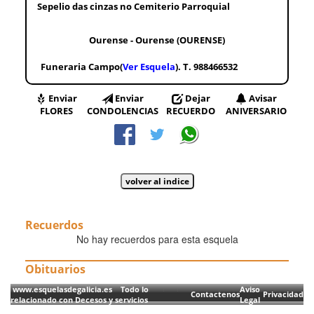
Sepelio das cinzas no Cemiterio Parroquial
Ourense - Ourense (OURENSE)
Funeraria Campo(
Ver Esquela
). T. 988466532
Enviar
Enviar
Dejar
Avisar
FLORES
CONDOLENCIAS
RECUERDO
ANIVERSARIO
Recuerdos
No hay recuerdos para esta esquela
Obituarios
www.esquelasdegalicia.es Todo lo
Aviso
Contactenos
Privacidad
relacionado con Decesos y servicios
Legal