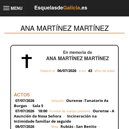
Esquelasde
Galicia
.es
MENU
Toggle
navigation
ANA MARTÍNEZ MARTÍNEZ
En memoria de
ANA MARTÍNEZ MARTÍNEZ
06/07/2026
43
Falleció el
a los
años de edad
ACTOS
07/07/2026
Ourense -Tanatorio As
Velación
Burgas
Sala 5
-
07/07/2026
18:00
Ourense - A
Funeral de cuerpo presente
Asunción da Nosa Señora
Incineración na
-
Intimidade familiar de seguido
08/07/2026
Rubiás - San Benito
Misa
-