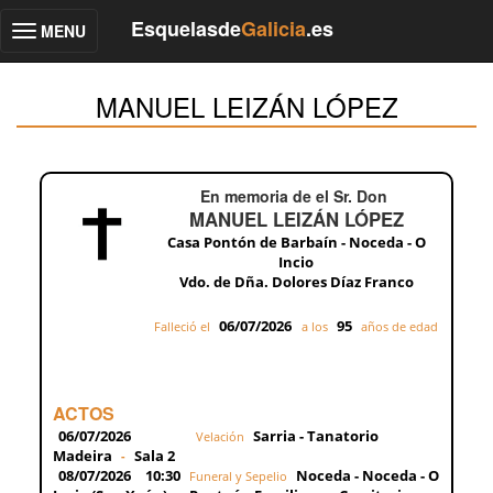
Esquelasde
Galicia
.es
MENU
Toggle
navigation
MANUEL LEIZÁN LÓPEZ
En memoria de el Sr. Don
MANUEL LEIZÁN LÓPEZ
Casa Pontón de Barbaín - Noceda - O
Incio
Vdo. de Dña. Dolores Díaz Franco
06/07/2026
95
Falleció el
a los
años de edad
ACTOS
06/07/2026
Sarria - Tanatorio
Velación
Madeira
Sala 2
-
08/07/2026
10:30
Noceda - Noceda - O
Funeral y Sepelio