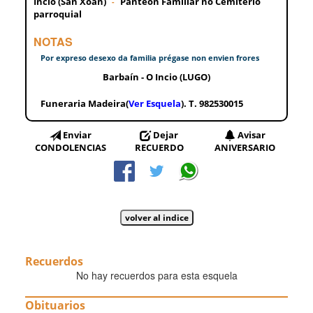
Incio (San Xoán)
Panteón Familiar no Cemiterio
-
parroquial
NOTAS
Por expreso desexo da familia prégase non envien frores
Barbaín - O Incio (LUGO)
Funeraria Madeira(
Ver Esquela
). T. 982530015
Enviar
Dejar
Avisar
CONDOLENCIAS
RECUERDO
ANIVERSARIO
Recuerdos
No hay recuerdos para esta esquela
Obituarios