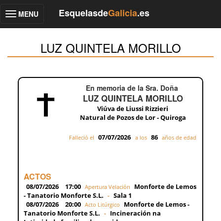
Esquelasde
Galicia
.es
MENU
Toggle
navigation
LUZ QUINTELA MORILLO
En memoria de la Sra. Doña
LUZ QUINTELA MORILLO
Viúva de Liussi Rizzieri
Natural de Pozos de Lor - Quiroga
07/07/2026
86
Falleció el
a los
años de edad
ACTOS
08/07/2026
17:00
Monforte de Lemos
Apertura Velación
- Tanatorio Monforte S.L.
Sala 1
-
08/07/2026
20:00
Monforte de Lemos -
Acto Litúrgico
Tanatorio Monforte S.L.
Incineración na
-