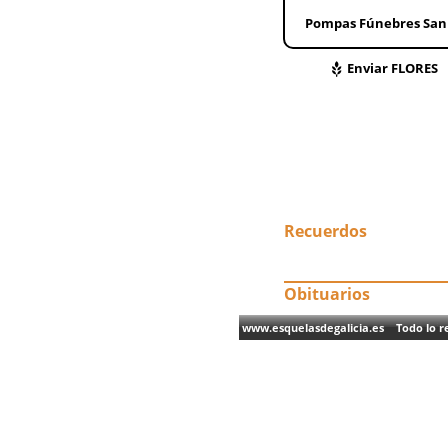
Pompas Fúnebres San 
Enviar FLORES
Recuerdos
Obituarios
www.esquelasdegalicia.es Todo lo re