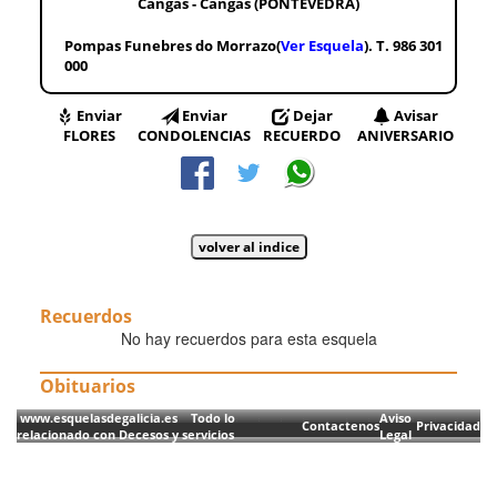
Cangas - Cangas (PONTEVEDRA)
Pompas Funebres do Morrazo(
Ver Esquela
). T. 986 301
000
Enviar
Enviar
Dejar
Avisar
FLORES
CONDOLENCIAS
RECUERDO
ANIVERSARIO
Recuerdos
No hay recuerdos para esta esquela
Obituarios
www.esquelasdegalicia.es Todo lo
Aviso
Contactenos
Privacidad
relacionado con Decesos y servicios
Legal