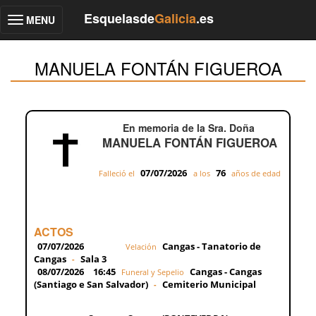
Esquelasde
Galicia
.es
MENU
Toggle
navigation
MANUELA FONTÁN FIGUEROA
En memoria de la Sra. Doña
MANUELA FONTÁN FIGUEROA
07/07/2026
76
Falleció el
a los
años de edad
ACTOS
07/07/2026
Cangas - Tanatorio de
Velación
Cangas
Sala 3
-
08/07/2026
16:45
Cangas - Cangas
Funeral y Sepelio
(Santiago e San Salvador)
Cemiterio Municipal
-