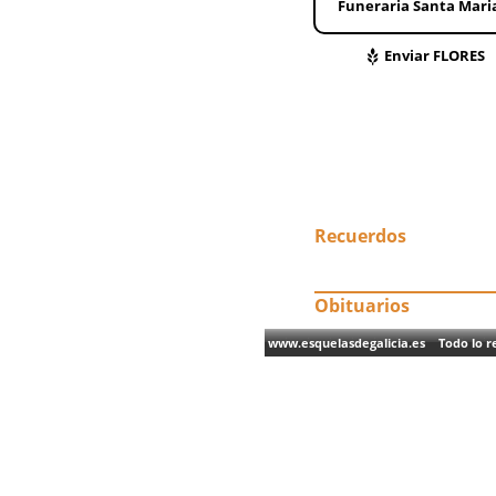
Funeraria Santa Maria 
Enviar FLORES
Recuerdos
Obituarios
www.esquelasdegalicia.es Todo lo re