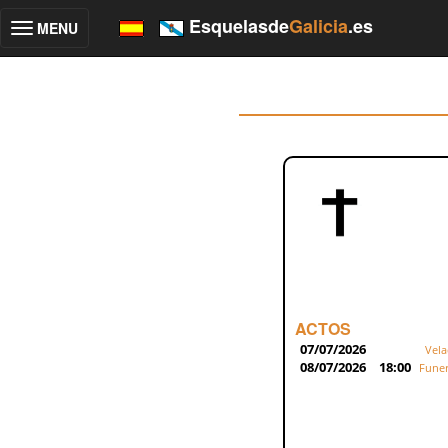
Esquelasde
Galicia
.es
MENU
Toggle
navigation
ACTOS
07/07/2026
Vela
08/07/2026
18:00
Funer