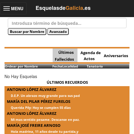
Esquelasde
Galicia
.es
MENU
Toggle
navigation
Últimos
Agenda de
Aniversarios
Actos
Fallecidos
Ordear por Nombre
Fecha
Localidad
Tanatorio
No Hay Esquelas
ÚLTIMOS RECUERDOS
ANTONIO LÓPEZ ÁLVAREZ
D.E.P. Un abrazo muy grande para sus pad
MARÍA DEL PILAR PÉREZ FURELOS
Querida Pily: Hoy se cumplen 55 días
ANTONIO LÓPEZ ÁLVAREZ
Mi mas sentido pesame. Descanse en paz.
MARÍA JOSÉ FREIRE ARNOSO
Hola madrina, 11 años desde tu partida,y