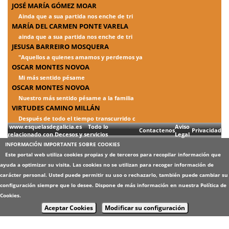
JOSÉ MARÍA GÓMEZ MOAR
Ainda que a sua partida nos enche de tri
MARÍA DEL CARMEN PONTE VARELA
ainda que a sua partida nos enche de tri
JESUSA BARREIRO MOSQUERA
"Aquellos a quienes amamos y perdemos ya
OSCAR MONTES NOVOA
Mi más sentido pésame
OSCAR MONTES NOVOA
Nuestro más sentido pésame a la familia
VIRTUDES CAMINO MILLÁN
Después de todo el tiempo transcurrido c
www.esquelasdegalicia.es Todo lo
Aviso
Contactenos
Privacidad
relacionado con Decesos y servicios
Legal
INFORMACIÓN IMPORTANTE SOBRE COOKIES
Este portal web utiliza cookies propias y de terceros para recopilar información que
ayuda a optimizar su visita. Las cookies no se utilizan para recoger información de
carácter personal. Usted puede permitir su uso o rechazarlo, también puede cambiar su
configuración siempre que lo desee. Dispone de más información en nuestra
Política de
Cookies
.