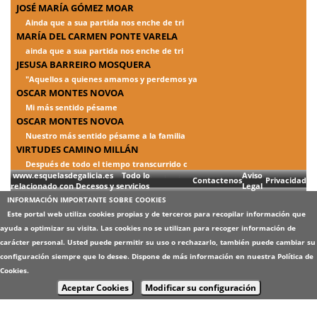
JOSÉ MARÍA GÓMEZ MOAR
Ainda que a sua partida nos enche de tri
MARÍA DEL CARMEN PONTE VARELA
ainda que a sua partida nos enche de tri
JESUSA BARREIRO MOSQUERA
"Aquellos a quienes amamos y perdemos ya
OSCAR MONTES NOVOA
Mi más sentido pésame
OSCAR MONTES NOVOA
Nuestro más sentido pésame a la familia
VIRTUDES CAMINO MILLÁN
Después de todo el tiempo transcurrido c
www.esquelasdegalicia.es Todo lo
Aviso
Contactenos
Privacidad
relacionado con Decesos y servicios
Legal
INFORMACIÓN IMPORTANTE SOBRE COOKIES
Este portal web utiliza cookies propias y de terceros para recopilar información que
ayuda a optimizar su visita. Las cookies no se utilizan para recoger información de
carácter personal. Usted puede permitir su uso o rechazarlo, también puede cambiar su
configuración siempre que lo desee. Dispone de más información en nuestra
Política de
Cookies
.