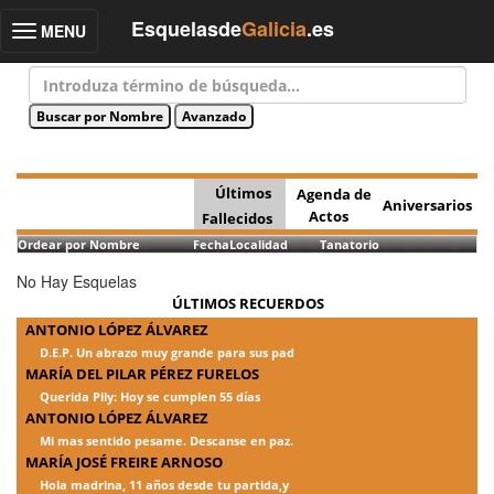
Esquelasde
Galicia
.es
MENU
Toggle
navigation
Últimos
Agenda de
Aniversarios
Actos
Fallecidos
Ordear por Nombre
Fecha
Localidad
Tanatorio
No Hay Esquelas
ÚLTIMOS RECUERDOS
ANTONIO LÓPEZ ÁLVAREZ
D.E.P. Un abrazo muy grande para sus pad
MARÍA DEL PILAR PÉREZ FURELOS
Querida Pily: Hoy se cumplen 55 días
ANTONIO LÓPEZ ÁLVAREZ
Mi mas sentido pesame. Descanse en paz.
MARÍA JOSÉ FREIRE ARNOSO
Hola madrina, 11 años desde tu partida,y