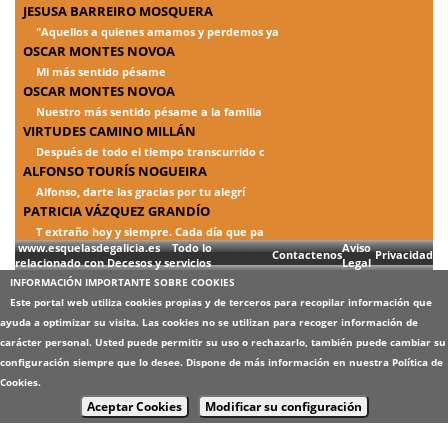
JESUSA BARREIRO MOSQUERA
"Aquellos a quienes amamos y perdemos ya
OSCAR MONTES NOVOA
Mi más sentido pésame
OSCAR MONTES NOVOA
Nuestro más sentido pésame a la familia
VIRTUDES CAMINO MILLÁN
Después de todo el tiempo transcurrido c
ALFONSO TOURÍS NOGUEIRA
Alfonso, darte las gracias por tu alegrí
PATRICIA VÁZQUEZ GRANDÍO
T extraño hoy y siempre. Cada día que pa
www.esquelasdegalicia.es Todo lo
Aviso
Contactenos
Privacidad
relacionado con Decesos y servicios
Legal
INFORMACIÓN IMPORTANTE SOBRE COOKIES
Este portal web utiliza cookies propias y de terceros para recopilar información que
ayuda a optimizar su visita. Las cookies no se utilizan para recoger información de
carácter personal. Usted puede permitir su uso o rechazarlo, también puede cambiar su
configuración siempre que lo desee. Dispone de más información en nuestra
Política de
Cookies
.