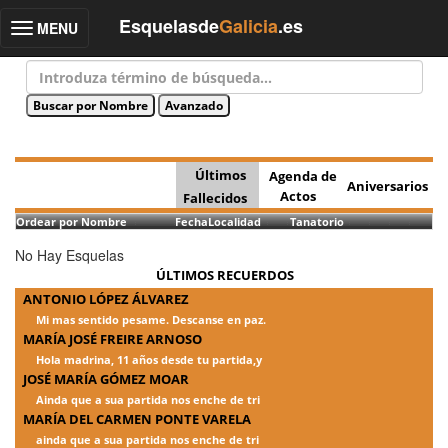
Esquelasde
Galicia
.es
MENU
Toggle
navigation
Últimos
Agenda de
Aniversarios
Actos
Fallecidos
Ordear por Nombre
Fecha
Localidad
Tanatorio
No Hay Esquelas
ÚLTIMOS RECUERDOS
ANTONIO LÓPEZ ÁLVAREZ
Mi mas sentido pesame. Descanse en paz.
MARÍA JOSÉ FREIRE ARNOSO
Hola madrina, 11 años desde tu partida,y
JOSÉ MARÍA GÓMEZ MOAR
Ainda que a sua partida nos enche de tri
MARÍA DEL CARMEN PONTE VARELA
ainda que a sua partida nos enche de tri