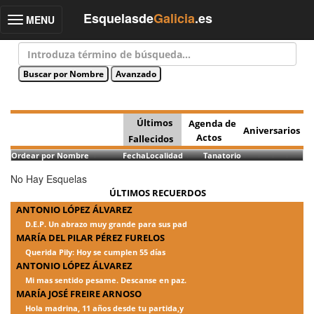
Esquelasde
Galicia
.es
MENU
Toggle
navigation
Últimos
Agenda de
Aniversarios
Actos
Fallecidos
Ordear por Nombre
Fecha
Localidad
Tanatorio
No Hay Esquelas
ÚLTIMOS RECUERDOS
ANTONIO LÓPEZ ÁLVAREZ
D.E.P. Un abrazo muy grande para sus pad
MARÍA DEL PILAR PÉREZ FURELOS
Querida Pily: Hoy se cumplen 55 días
ANTONIO LÓPEZ ÁLVAREZ
Mi mas sentido pesame. Descanse en paz.
MARÍA JOSÉ FREIRE ARNOSO
Hola madrina, 11 años desde tu partida,y