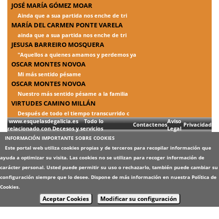
JOSÉ MARÍA GÓMEZ MOAR
Ainda que a sua partida nos enche de tri
MARÍA DEL CARMEN PONTE VARELA
ainda que a sua partida nos enche de tri
JESUSA BARREIRO MOSQUERA
"Aquellos a quienes amamos y perdemos ya
OSCAR MONTES NOVOA
Mi más sentido pésame
OSCAR MONTES NOVOA
Nuestro más sentido pésame a la familia
VIRTUDES CAMINO MILLÁN
Después de todo el tiempo transcurrido c
www.esquelasdegalicia.es Todo lo
Aviso
Contactenos
Privacidad
relacionado con Decesos y servicios
Legal
INFORMACIÓN IMPORTANTE SOBRE COOKIES
Este portal web utiliza cookies propias y de terceros para recopilar información que
ayuda a optimizar su visita. Las cookies no se utilizan para recoger información de
carácter personal. Usted puede permitir su uso o rechazarlo, también puede cambiar su
configuración siempre que lo desee. Dispone de más información en nuestra
Política de
Cookies
.