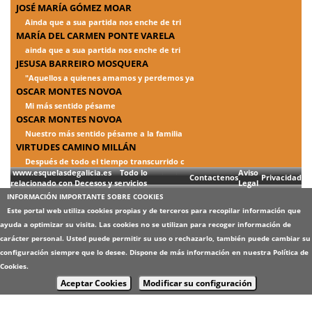
JOSÉ MARÍA GÓMEZ MOAR
Ainda que a sua partida nos enche de tri
MARÍA DEL CARMEN PONTE VARELA
ainda que a sua partida nos enche de tri
JESUSA BARREIRO MOSQUERA
"Aquellos a quienes amamos y perdemos ya
OSCAR MONTES NOVOA
Mi más sentido pésame
OSCAR MONTES NOVOA
Nuestro más sentido pésame a la familia
VIRTUDES CAMINO MILLÁN
Después de todo el tiempo transcurrido c
www.esquelasdegalicia.es Todo lo
Aviso
Contactenos
Privacidad
relacionado con Decesos y servicios
Legal
INFORMACIÓN IMPORTANTE SOBRE COOKIES
Este portal web utiliza cookies propias y de terceros para recopilar información que
ayuda a optimizar su visita. Las cookies no se utilizan para recoger información de
carácter personal. Usted puede permitir su uso o rechazarlo, también puede cambiar su
configuración siempre que lo desee. Dispone de más información en nuestra
Política de
Cookies
.