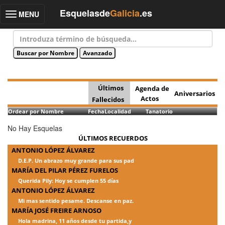
Esquelasde
Galicia
.es
MENU
Toggle
navigation
Últimos
Agenda de
Aniversarios
Actos
Fallecidos
Ordear por Nombre
Fecha
Localidad
Tanatorio
No Hay Esquelas
ÚLTIMOS RECUERDOS
ANTONIO LÓPEZ ÁLVAREZ
D.E.P. Un abrazo muy grande para sus pad
MARÍA DEL PILAR PÉREZ FURELOS
Querida Pily: Hoy se cumplen 55 días
ANTONIO LÓPEZ ÁLVAREZ
Mi mas sentido pesame. Descanse en paz.
MARÍA JOSÉ FREIRE ARNOSO
Hola madrina, 11 años desde tu partida,y