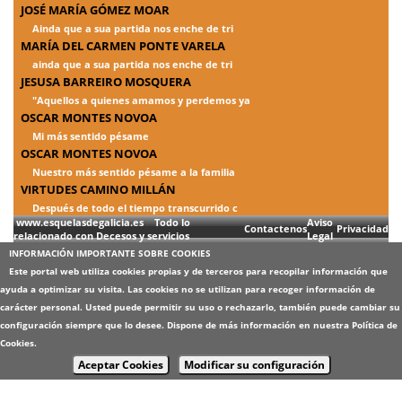
JOSÉ MARÍA GÓMEZ MOAR
Ainda que a sua partida nos enche de tri
MARÍA DEL CARMEN PONTE VARELA
ainda que a sua partida nos enche de tri
JESUSA BARREIRO MOSQUERA
"Aquellos a quienes amamos y perdemos ya
OSCAR MONTES NOVOA
Mi más sentido pésame
OSCAR MONTES NOVOA
Nuestro más sentido pésame a la familia
VIRTUDES CAMINO MILLÁN
Después de todo el tiempo transcurrido c
www.esquelasdegalicia.es Todo lo
Aviso
Contactenos
Privacidad
relacionado con Decesos y servicios
Legal
INFORMACIÓN IMPORTANTE SOBRE COOKIES
Este portal web utiliza cookies propias y de terceros para recopilar información que
ayuda a optimizar su visita. Las cookies no se utilizan para recoger información de
carácter personal. Usted puede permitir su uso o rechazarlo, también puede cambiar su
configuración siempre que lo desee. Dispone de más información en nuestra
Política de
Cookies
.