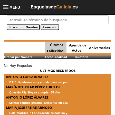
Esquelasde
Galicia
.es
MENU
Toggle
navigation
Últimos
Agenda de
Aniversarios
Actos
Fallecidos
Ordear por Nombre
Fecha
Localidad
Tanatorio
No Hay Esquelas
ÚLTIMOS RECUERDOS
ANTONIO LÓPEZ ÁLVAREZ
D.E.P. Un abrazo muy grande para sus pad
MARÍA DEL PILAR PÉREZ FURELOS
Querida Pily: Hoy se cumplen 55 días
ANTONIO LÓPEZ ÁLVAREZ
Mi mas sentido pesame. Descanse en paz.
MARÍA JOSÉ FREIRE ARNOSO
Hola madrina, 11 años desde tu partida,y