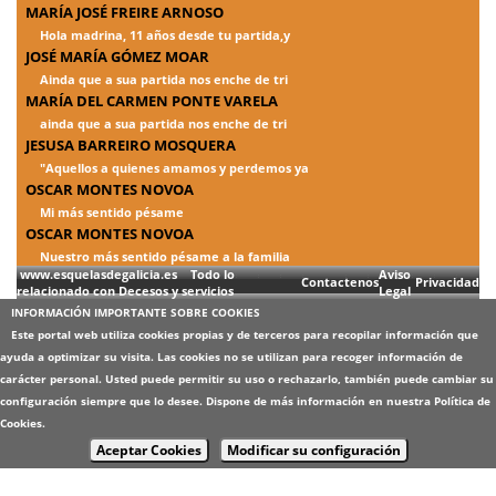
MARÍA JOSÉ FREIRE ARNOSO
Hola madrina, 11 años desde tu partida,y
JOSÉ MARÍA GÓMEZ MOAR
Ainda que a sua partida nos enche de tri
MARÍA DEL CARMEN PONTE VARELA
ainda que a sua partida nos enche de tri
JESUSA BARREIRO MOSQUERA
"Aquellos a quienes amamos y perdemos ya
OSCAR MONTES NOVOA
Mi más sentido pésame
OSCAR MONTES NOVOA
Nuestro más sentido pésame a la familia
www.esquelasdegalicia.es Todo lo
Aviso
Contactenos
Privacidad
relacionado con Decesos y servicios
Legal
INFORMACIÓN IMPORTANTE SOBRE COOKIES
Este portal web utiliza cookies propias y de terceros para recopilar información que
ayuda a optimizar su visita. Las cookies no se utilizan para recoger información de
carácter personal. Usted puede permitir su uso o rechazarlo, también puede cambiar su
configuración siempre que lo desee. Dispone de más información en nuestra
Política de
Cookies
.