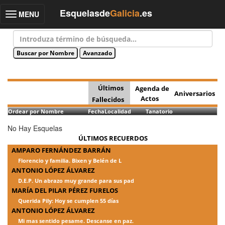
Esquelasde
Galicia
.es
MENU
Toggle
navigation
Últimos
Agenda de
Aniversarios
Actos
Fallecidos
Ordear por Nombre
Fecha
Localidad
Tanatorio
No Hay Esquelas
ÚLTIMOS RECUERDOS
AMPARO FERNÁNDEZ BARRÁN
Florencio y familia. Bixen y Belén de L
ANTONIO LÓPEZ ÁLVAREZ
D.E.P. Un abrazo muy grande para sus pad
MARÍA DEL PILAR PÉREZ FURELOS
Querida Pily: Hoy se cumplen 55 días
ANTONIO LÓPEZ ÁLVAREZ
Mi mas sentido pesame. Descanse en paz.