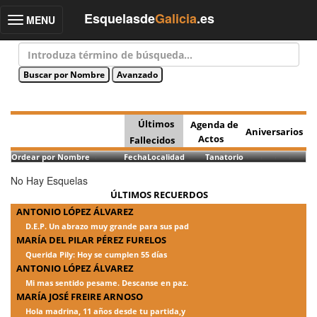
Esquelasde
Galicia
.es
MENU
Toggle
navigation
Últimos
Agenda de
Aniversarios
Actos
Fallecidos
Ordear por Nombre
Fecha
Localidad
Tanatorio
No Hay Esquelas
ÚLTIMOS RECUERDOS
ANTONIO LÓPEZ ÁLVAREZ
D.E.P. Un abrazo muy grande para sus pad
MARÍA DEL PILAR PÉREZ FURELOS
Querida Pily: Hoy se cumplen 55 días
ANTONIO LÓPEZ ÁLVAREZ
Mi mas sentido pesame. Descanse en paz.
MARÍA JOSÉ FREIRE ARNOSO
Hola madrina, 11 años desde tu partida,y