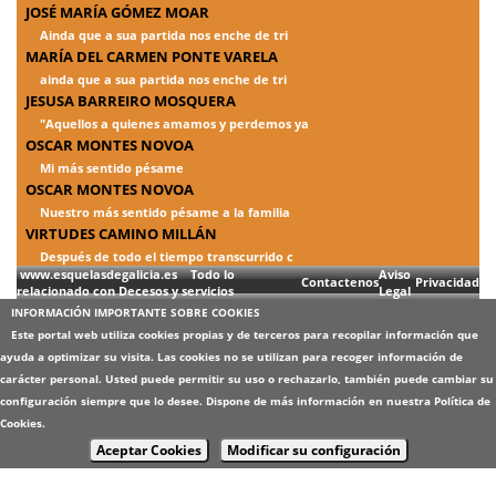
JOSÉ MARÍA GÓMEZ MOAR
Ainda que a sua partida nos enche de tri
MARÍA DEL CARMEN PONTE VARELA
ainda que a sua partida nos enche de tri
JESUSA BARREIRO MOSQUERA
"Aquellos a quienes amamos y perdemos ya
OSCAR MONTES NOVOA
Mi más sentido pésame
OSCAR MONTES NOVOA
Nuestro más sentido pésame a la familia
VIRTUDES CAMINO MILLÁN
Después de todo el tiempo transcurrido c
www.esquelasdegalicia.es Todo lo
Aviso
Contactenos
Privacidad
relacionado con Decesos y servicios
Legal
INFORMACIÓN IMPORTANTE SOBRE COOKIES
Este portal web utiliza cookies propias y de terceros para recopilar información que
ayuda a optimizar su visita. Las cookies no se utilizan para recoger información de
carácter personal. Usted puede permitir su uso o rechazarlo, también puede cambiar su
configuración siempre que lo desee. Dispone de más información en nuestra
Política de
Cookies
.