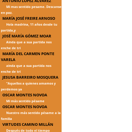
ANTONIO LÓPEZ ÁLVAREZ
Mi mas sentido pesame. Descanse
en paz.
MARÍA JOSÉ FREIRE ARNOSO
Hola madrina, 11 años desde tu
partida,y
JOSÉ MARÍA GÓMEZ MOAR
Ainda que a sua partida nos
enche de tri
MARÍA DEL CARMEN PONTE
VARELA
ainda que a sua partida nos
enche de tri
JESUSA BARREIRO MOSQUERA
"Aquellos a quienes amamos y
perdemos ya
OSCAR MONTES NOVOA
Mi más sentido pésame
OSCAR MONTES NOVOA
Nuestro más sentido pésame a la
familia
VIRTUDES CAMINO MILLÁN
Después de todo el tiempo