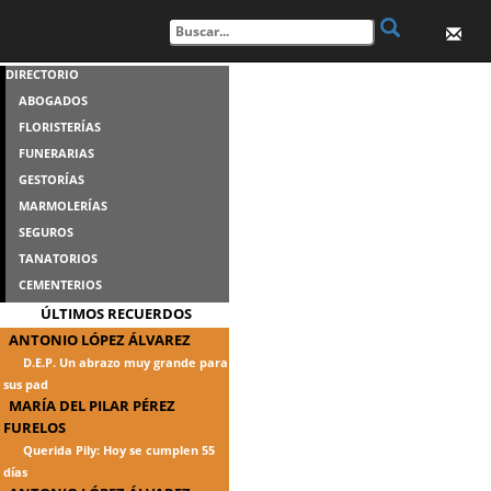
DIRECTORIO
ABOGADOS
FLORISTERÍAS
FUNERARIAS
GESTORÍAS
MARMOLERÍAS
SEGUROS
TANATORIOS
CEMENTERIOS
ÚLTIMOS RECUERDOS
ANTONIO LÓPEZ ÁLVAREZ
D.E.P. Un abrazo muy grande para
sus pad
MARÍA DEL PILAR PÉREZ
FURELOS
Querida Pily: Hoy se cumplen 55
días