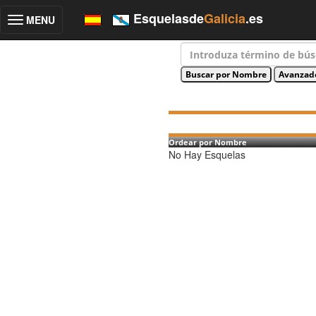
Esquelasde
Galicia
.es
MENU
Toggle
navigation
Ordear por Nombre
No Hay Esquelas