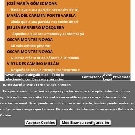
JOSÉ MARÍA GÓMEZ MOAR
Ainda que a sua partida nos enche de tri
MARÍA DEL CARMEN PONTE VARELA
ainda que a sua partida nos enche de tri
JESUSA BARREIRO MOSQUERA
"Aquellos a quienes amamos y perdemos ya
OSCAR MONTES NOVOA
Mi más sentido pésame
OSCAR MONTES NOVOA
Nuestro más sentido pésame a la familia
VIRTUDES CAMINO MILLÁN
Después de todo el tiempo transcurrido c
www.esquelasdegalicia.es Todo lo
Aviso
Contactenos
Privacidad
relacionado con Decesos y servicios
Legal
INFORMACIÓN IMPORTANTE SOBRE COOKIES
Este portal web utiliza cookies propias y de terceros para recopilar información que
ayuda a optimizar su visita. Las cookies no se utilizan para recoger información de
carácter personal. Usted puede permitir su uso o rechazarlo, también puede cambiar su
configuración siempre que lo desee. Dispone de más información en nuestra
Política de
Cookies
.