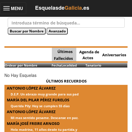
Esquelasde
Galicia
.es
MENU
Toggle
navigation
Últimos
Agenda de
Aniversarios
Actos
Fallecidos
Ordear por Nombre
Fecha
Localidad
Tanatorio
No Hay Esquelas
ÚLTIMOS RECUERDOS
ANTONIO LÓPEZ ÁLVAREZ
D.E.P. Un abrazo muy grande para sus pad
MARÍA DEL PILAR PÉREZ FURELOS
Querida Pily: Hoy se cumplen 55 días
ANTONIO LÓPEZ ÁLVAREZ
Mi mas sentido pesame. Descanse en paz.
MARÍA JOSÉ FREIRE ARNOSO
Hola madrina, 11 años desde tu partida,y