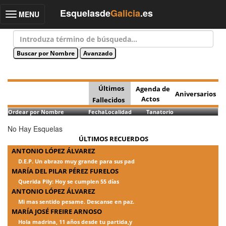
Esquelasde
Galicia
.es
MENU
Toggle
navigation
Últimos
Agenda de
Aniversarios
Actos
Fallecidos
Ordear por Nombre
Fecha
Localidad
Tanatorio
No Hay Esquelas
ÚLTIMOS RECUERDOS
ANTONIO LÓPEZ ÁLVAREZ
D.E.P. Un abrazo muy grande para sus pad
MARÍA DEL PILAR PÉREZ FURELOS
Querida Pily: Hoy se cumplen 55 días
ANTONIO LÓPEZ ÁLVAREZ
Mi mas sentido pesame. Descanse en paz.
MARÍA JOSÉ FREIRE ARNOSO
Hola madrina, 11 años desde tu partida,y