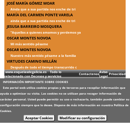
JOSÉ MARÍA GÓMEZ MOAR
Ainda que a sua partida nos enche de tri
MARÍA DEL CARMEN PONTE VARELA
ainda que a sua partida nos enche de tri
JESUSA BARREIRO MOSQUERA
"Aquellos a quienes amamos y perdemos ya
OSCAR MONTES NOVOA
Mi más sentido pésame
OSCAR MONTES NOVOA
Nuestro más sentido pésame a la familia
VIRTUDES CAMINO MILLÁN
Después de todo el tiempo transcurrido c
www.esquelasdegalicia.es Todo lo
Aviso
Contactenos
Privacidad
relacionado con Decesos y servicios
Legal
INFORMACIÓN IMPORTANTE SOBRE COOKIES
Este portal web utiliza cookies propias y de terceros para recopilar información que
ayuda a optimizar su visita. Las cookies no se utilizan para recoger información de
carácter personal. Usted puede permitir su uso o rechazarlo, también puede cambiar su
configuración siempre que lo desee. Dispone de más información en nuestra
Política de
Cookies
.