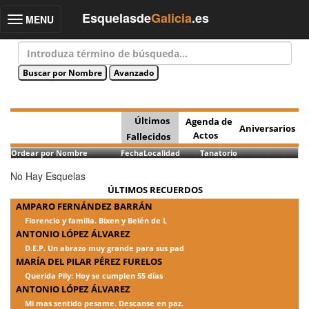
Esquelasde
Galicia
.es
MENU
Toggle
navigation
Últimos
Agenda de
Aniversarios
Actos
Fallecidos
Ordear por Nombre
Fecha
Localidad
Tanatorio
No Hay Esquelas
ÚLTIMOS RECUERDOS
AMPARO FERNÁNDEZ BARRÁN
Florencio y familia. Bixen y Belén de L
ANTONIO LÓPEZ ÁLVAREZ
D.E.P. Un abrazo muy grande para sus pad
MARÍA DEL PILAR PÉREZ FURELOS
Querida Pily: Hoy se cumplen 55 días
ANTONIO LÓPEZ ÁLVAREZ
Mi mas sentido pesame. Descanse en paz.