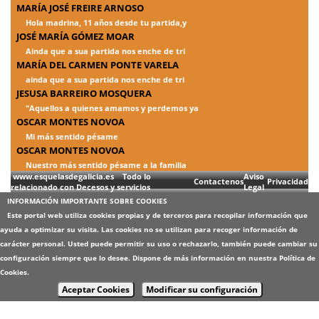
MARÍA JOSÉ FREIRE ARNOSO
Hola madrina, 11 años desde tu partida,y
JOSÉ MARÍA GÓMEZ MOAR
Ainda que a sua partida nos enche de tri
MARÍA DEL CARMEN PONTE VARELA
ainda que a sua partida nos enche de tri
JESUSA BARREIRO MOSQUERA
"Aquellos a quienes amamos y perdemos ya
OSCAR MONTES NOVOA
Mi más sentido pésame
OSCAR MONTES NOVOA
Nuestro más sentido pésame a la familia
www.esquelasdegalicia.es Todo lo
Aviso
Contactenos
Privacidad
relacionado con Decesos y servicios
Legal
INFORMACIÓN IMPORTANTE SOBRE COOKIES
Este portal web utiliza cookies propias y de terceros para recopilar información que
ayuda a optimizar su visita. Las cookies no se utilizan para recoger información de
carácter personal. Usted puede permitir su uso o rechazarlo, también puede cambiar su
configuración siempre que lo desee. Dispone de más información en nuestra
Política de
Cookies
.