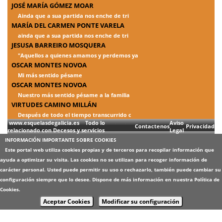
JOSÉ MARÍA GÓMEZ MOAR
Ainda que a sua partida nos enche de tri
MARÍA DEL CARMEN PONTE VARELA
ainda que a sua partida nos enche de tri
JESUSA BARREIRO MOSQUERA
"Aquellos a quienes amamos y perdemos ya
OSCAR MONTES NOVOA
Mi más sentido pésame
OSCAR MONTES NOVOA
Nuestro más sentido pésame a la familia
VIRTUDES CAMINO MILLÁN
Después de todo el tiempo transcurrido c
www.esquelasdegalicia.es Todo lo
Aviso
Contactenos
Privacidad
relacionado con Decesos y servicios
Legal
INFORMACIÓN IMPORTANTE SOBRE COOKIES
Este portal web utiliza cookies propias y de terceros para recopilar información que
ayuda a optimizar su visita. Las cookies no se utilizan para recoger información de
carácter personal. Usted puede permitir su uso o rechazarlo, también puede cambiar su
configuración siempre que lo desee. Dispone de más información en nuestra
Política de
Cookies
.