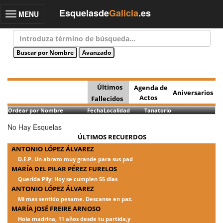
Esquelasde
Galicia
.es
MENU
Toggle
navigation
Últimos
Agenda de
Aniversarios
Actos
Fallecidos
Ordear por Nombre
Fecha
Localidad
Tanatorio
No Hay Esquelas
ÚLTIMOS RECUERDOS
ANTONIO LÓPEZ ÁLVAREZ
D.E.P. Un abrazo muy grande para sus pad
MARÍA DEL PILAR PÉREZ FURELOS
Querida Pily: Hoy se cumplen 55 días
ANTONIO LÓPEZ ÁLVAREZ
Mi mas sentido pesame. Descanse en paz.
MARÍA JOSÉ FREIRE ARNOSO
Hola madrina, 11 años desde tu partida,y