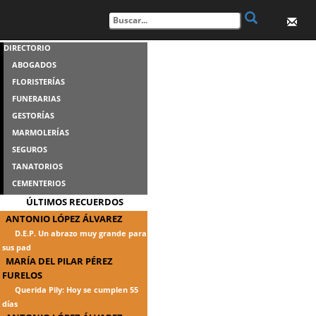
DIRECTORIO
ABOGADOS
FLORISTERÍAS
FUNERARIAS
GESTORÍAS
MARMOLERÍAS
SEGUROS
TANATORIOS
CEMENTERIOS
ÚLTIMOS RECUERDOS
ANTONIO LÓPEZ ÁLVAREZ
D.E.P. Un abrazo muy grande para
sus pad
MARÍA DEL PILAR PÉREZ
FURELOS
Querida Pily: Hoy se cumplen 55
días