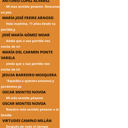
ANTONIO LÓPEZ ÁLVAREZ
Mi mas sentido pesame. Descanse
en paz.
MARÍA JOSÉ FREIRE ARNOSO
Hola madrina, 11 años desde tu
partida,y
JOSÉ MARÍA GÓMEZ MOAR
Ainda que a sua partida nos
enche de tri
MARÍA DEL CARMEN PONTE
VARELA
ainda que a sua partida nos
enche de tri
JESUSA BARREIRO MOSQUERA
"Aquellos a quienes amamos y
perdemos ya
OSCAR MONTES NOVOA
Mi más sentido pésame
OSCAR MONTES NOVOA
Nuestro más sentido pésame a la
familia
VIRTUDES CAMINO MILLÁN
Después de todo el tiempo