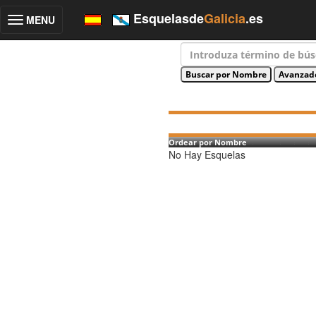
Esquelasde
Galicia
.es
MENU
Toggle
navigation
Ordear por Nombre
No Hay Esquelas